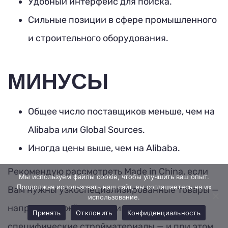
Удобный интерфейс для поиска.
Сильные позиции в сфере промышленного
и строительного оборудования.
МИНУСЫ
Общее число поставщиков меньше, чем на
Alibaba или Global Sources.
Иногда цены выше, чем на Alibaba.
Рекомендую рассмотреть Made in China, если
Мы используем файлы cookie, чтобы улучшить ваш опыт.
Продолжая использовать наш сайт, вы соглашаетесь на их
Вам нужны узкоспециализированные товары —
использование.
например, тяжёлая техника или
Принять
Отклонить
Конфиденциальность
специфические стройматериалы — и при этом