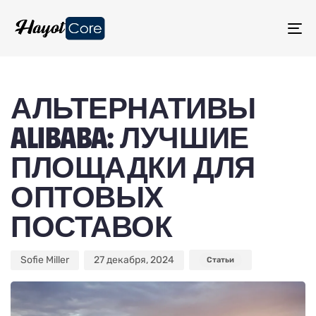
TO
NA
Author
Published
Published
on:
in:
АЛЬТЕРНАТИВЫ
ALIBABA: ЛУЧШИЕ
ПЛОЩАДКИ ДЛЯ
ОПТОВЫХ
ПОСТАВОК
Sofie Miller
27 декабря, 2024
Статьи