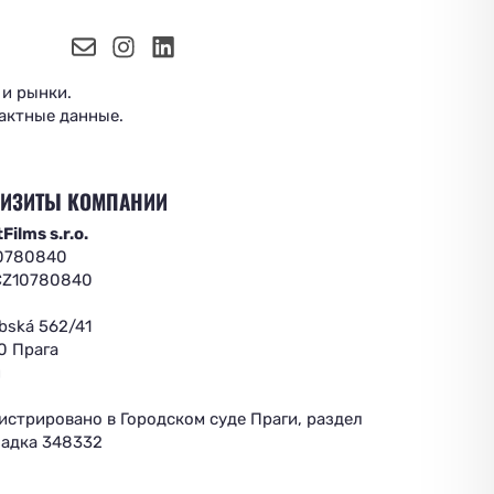
 и рынки.
актные данные.
ВИЗИТЫ КОМПАНИИ
Films s.r.o.
10780840
CZ10780840
bská 562/41
0 Прага
я
истрировано в Городском суде Праги, раздел
ладка 348332