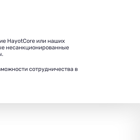
ие HayotCore или наших
юбые несанкционированные
ы.
озможности сотрудничества в