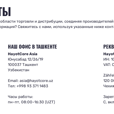
ТЫ
 области торговли и дистрибуции, соединяя производителей
рмация? Свяжитесь с нами, используя указанные ниже конт
НАШ ОФИС В ТАШКЕНТЕ
РЕК
HayotCore Asia
Hayot
Юнусабад 12/26/19
ИН: 
100037 Ташкент
VAT: 
Узбекистан
Záhře
Email:
asia@hayotcore.uz
120 0
Тел: +998 93 371 1483
Чехи
Часы работы:
Зарег
пн–пт, 08:00–16:30 (UZT)
C, вк